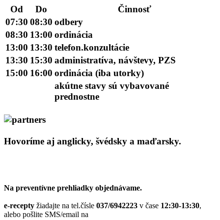
Od
Do
Činnosť
07:30
08:30
odbery
08:30
13:00
ordinácia
13:00
13:30
telefon.konzultácie
13:30
15:30
administratíva, návštevy, PZS
15:00
16:00
ordinácia (iba utorky)
akútne stavy sú vybavované
prednostne
Hovoríme aj
anglicky
,
švédsky
a
maďarsky
.
Na preventívne prehliadky objednávame.
e-recepty
žiadajte na tel.čísle
037/6942223
v čase
12:30-13:30
,
alebo pošlite SMS/email na