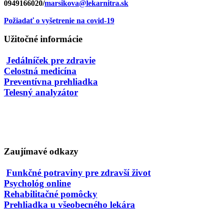
0949166020/
marsikova@lekarnitra.sk
Požiadať o vyšetrenie na covid-19
Užitočné informácie
Jedálníček pre zdravie
Celostná medicína
Preventívna prehliadka
Telesný analyzátor
Zaujímavé odkazy
Funkčné potraviny pre zdravší život
Psychológ online
Rehabilitačné pomôcky
Prehliadka u všeobecného lekára